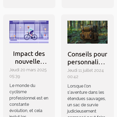
Impact des
Conseils pour
nouvelles
personnaliser
règles
votre sac de
Jeudi 20 mars 2025
Jeudi 11 juillet 2024
World-Tour
05:39
survie selon
00:42
sur les
vos activités
Le monde du
Lorsque l'on
stratégies de
cyclisme
en nature
s'aventure dans les
professionnel est en
étendues sauvages,
transfert en
constante
un sac de survie
cyclisme
évolution, et cela
judicieusement
inclut les