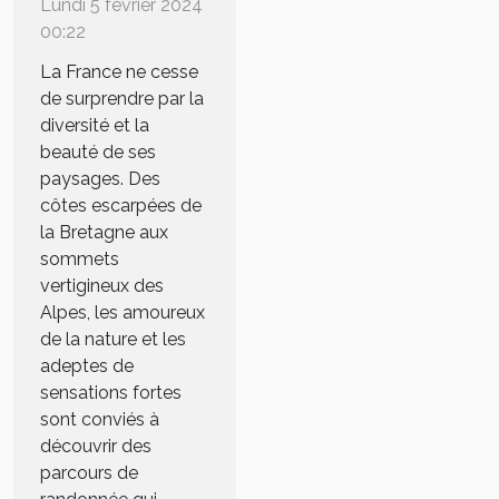
randonnées à
Lundi 5 février 2024
sensations
00:22
fortes en
La France ne cesse
France
de surprendre par la
diversité et la
beauté de ses
paysages. Des
côtes escarpées de
la Bretagne aux
sommets
vertigineux des
Alpes, les amoureux
de la nature et les
adeptes de
sensations fortes
sont conviés à
découvrir des
parcours de