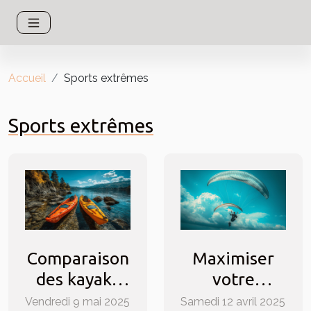
Accueil
Sports extrêmes
Sports extrêmes
Comparaison
Maximiser
des kayaks
votre
rigides et
expérience
Vendredi 9 mai 2025
Samedi 12 avril 2025