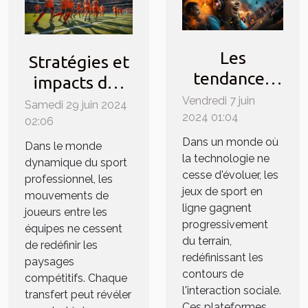
Les
Stratégies et
tendances
impacts des
émergentes
transferts
Vendredi 7 juin
Samedi 29 juin 2024
dans les jeux
2024 01:04
récents sur
02:06
de sport en
les
Dans un monde où
Dans le monde
ligne et leur
la technologie ne
performances
dynamique du sport
cesse d'évoluer, les
impact sur
professionnel, les
de l'équipe
jeux de sport en
mouvements de
l'interaction
ligne gagnent
joueurs entre les
sociale
progressivement
équipes ne cessent
du terrain,
de redéfinir les
redéfinissant les
paysages
contours de
compétitifs. Chaque
l'interaction sociale.
transfert peut révéler
Ces plateformes