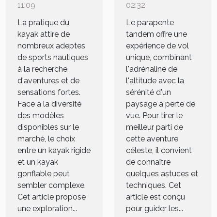
gonflables :
en parapente
11:09
02:32
avantages et
tandem :
La pratique du
Le parapente
conseils
conseils et
kayak attire de
tandem offre une
nombreux adeptes
expérience de vol
d'achat
techniques
de sports nautiques
unique, combinant
à la recherche
l'adrénaline de
d'aventures et de
l'altitude avec la
sensations fortes.
sérénité d'un
Face à la diversité
paysage à perte de
des modèles
vue. Pour tirer le
disponibles sur le
meilleur parti de
marché, le choix
cette aventure
entre un kayak rigide
céleste, il convient
et un kayak
de connaître
gonflable peut
quelques astuces et
sembler complexe.
techniques. Cet
Cet article propose
article est conçu
une exploration...
pour guider les...