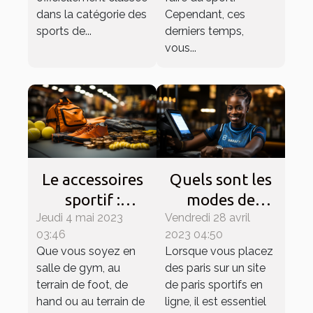
dans la catégorie des
Cependant, ces
sports de...
derniers temps,
vous...
Le accessoires
Quels sont les
sportif :
modes de
Jeudi 4 mai 2023
comment
Vendredi 28 avril
paiement
03:46
2023 04:50
choisir ses
disponibles sur
Que vous soyez en
Lorsque vous placez
tenues de sport
1xBet SN ?
salle de gym, au
des paris sur un site
pour plus de
terrain de foot, de
de paris sportifs en
performance ?
hand ou au terrain de
ligne, il est essentiel