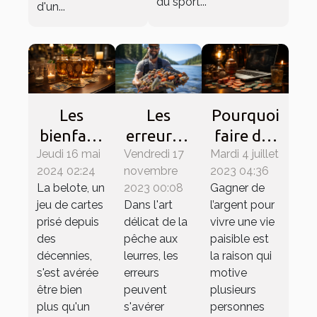
du sport...
d'un...
Les
Pourquoi
Les
erreurs à
faire des
bienfaits
Vendredi 17
éviter en
Mardi 4 juillet
paris
Jeudi 16 mai
de la
novembre
2023 04:36
2024 02:24
pêche
sportifs
belote
2023 00:08
Gagner de
La belote, un
aux
en ligne ?
sur la
Dans l'art
l’argent pour
jeu de cartes
leurres
santé
délicat de la
vivre une vie
prisé depuis
mentale
pêche aux
paisible est
des
leurres, les
la raison qui
décennies,
et le
erreurs
motive
s'est avérée
bien-être
peuvent
plusieurs
être bien
social
s'avérer
personnes
plus qu'un