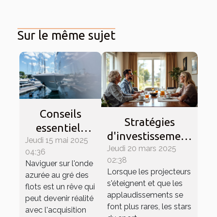
Sur le même sujet
Conseils
Stratégies
essentiels
d'investissement
Jeudi 15 mai 2025
pour l'achat
Jeudi 20 mars 2025
des stars du
04:36
d'un bateau
02:38
sport pour une
Naviguer sur l'onde
de plaisance
Lorsque les projecteurs
azurée au gré des
retraite
neuf ou
s'éteignent et que les
flots est un rêve qui
sécurisée
applaudissements se
usagé
peut devenir réalité
font plus rares, les stars
avec l'acquisition