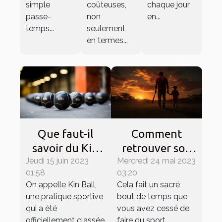
coûteuses,
chaque jour
simple
non
en...
passe-
seulement
temps...
en termes...
Que faut-il
Comment
savoir du Kin
retrouver son
Jeudi 15 juin 2023
Ball ?
Mercredi 24 mai 2023
envie de faire
01:58
03:20
le sport ?
On appelle Kin Ball,
Cela fait un sacré
une pratique sportive
bout de temps que
qui a été
vous avez cessé de
officiellement classée
faire du sport.